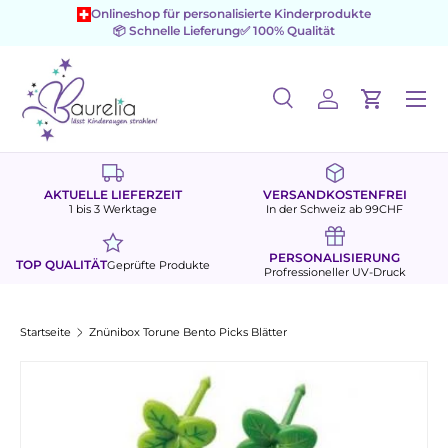
Onlineshop für personalisierte Kinderprodukte
📦 Schnelle Lieferung
✅ 100% Qualität
Direkt zum Inhalt
Menü
Suche
Einloggen
Einkaufs
Suchen
Suchen
AKTUELLE LIEFERZEIT
VERSANDKOSTENFREI
1 bis 3 Werktage
In der Schweiz ab 99CHF
PERSONALISIERUNG
TOP QUALITÄT
Geprüfte Produkte
Profressioneller UV-Druck
Startseite
Znünibox Torune Bento Picks Blätter