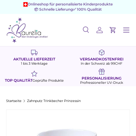
Onlineshop für personalisierte Kinderprodukte
📦 Schnelle Lieferung
✅ 100% Qualität
Direkt zum Inhalt
Menü
Suche
Einloggen
Einkaufs
Suchen
Suchen
AKTUELLE LIEFERZEIT
VERSANDKOSTENFREI
1 bis 3 Werktage
In der Schweiz ab 99CHF
PERSONALISIERUNG
TOP QUALITÄT
Geprüfte Produkte
Profressioneller UV-Druck
Startseite
Zahnputz Trinkbecher Prinzessin