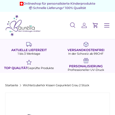
Onlineshop für personalisierte Kinderprodukte
📦 Schnelle Lieferung
✅ 100% Qualität
Direkt zum Inhalt
Menü
Suche
Einloggen
Einkaufs
Suchen
Suchen
AKTUELLE LIEFERZEIT
VERSANDKOSTENFREI
1 bis 3 Werktage
In der Schweiz ab 99CHF
PERSONALISIERUNG
TOP QUALITÄT
Geprüfte Produkte
Profressioneller UV-Druck
Startseite
Wichtelzubehör Kissen Gepunktet Grau 2 Stück