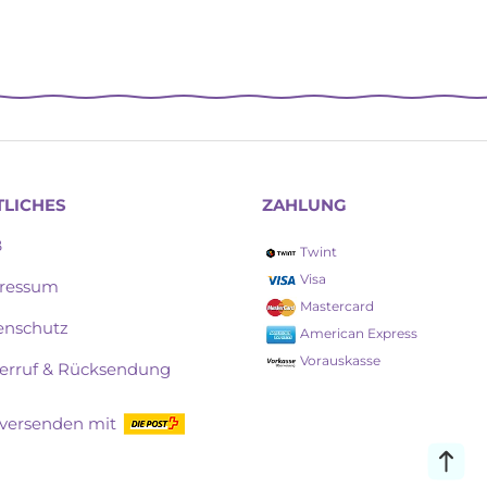
TLICHES
ZAHLUNG
B
Twint
Visa
ressum
Mastercard
enschutz
American Express
Vorauskasse
erruf & Rücksendung
 versenden mit