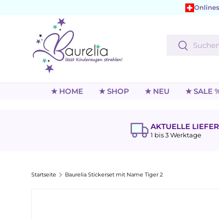
Onlines
Direkt zum Inhalt
Suchen
Suchen
★ HOME
★ SHOP
★ NEU
★ SALE 
AKTUELLE LIEFER
1 bis 3 Werktage
Startseite
Baurelia Stickerset mit Name Tiger 2