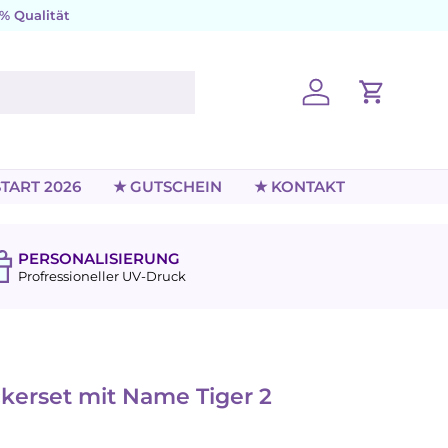
% Qualität
Einloggen
Einkaufs
TART 2026
★ GUTSCHEIN
★ KONTAKT
PERSONALISIERUNG
Profressioneller UV-Druck
ckerset mit Name Tiger 2