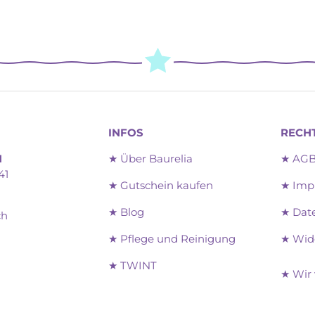
INFOS
RECH
H
★ Über Baurelia
★ AG
41
★ Gutschein kaufen
★ Imp
★ Blog
★ Dat
ch
★ Pflege und Reinigung
★ Wid
★ TWINT
am
★ Wir