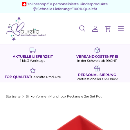
Onlineshop für personalisierte Kinderprodukte
📦 Schnelle Lieferung
✅ 100% Qualität
Direkt zum Inhalt
Menü
Suche
Einloggen
Einkaufs
Suchen
Suchen
AKTUELLE LIEFERZEIT
VERSANDKOSTENFREI
1 bis 3 Werktage
In der Schweiz ab 99CHF
PERSONALISIERUNG
TOP QUALITÄT
Geprüfte Produkte
Profressioneller UV-Druck
Startseite
Silikonformen Munchbox Rectangle 2er Set Rot