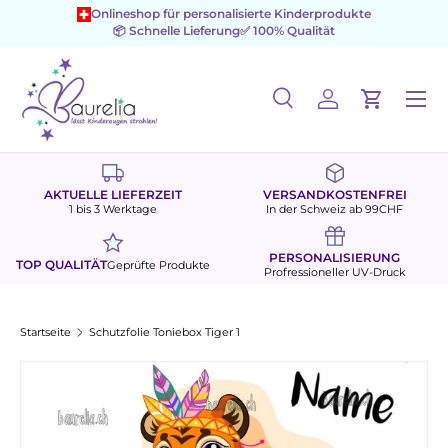
Onlineshop für personalisierte Kinderprodukte
📦 Schnelle Lieferung
✅ 100% Qualität
Direkt zum Inhalt
Menü
Suche
Einloggen
Einkaufs
Suchen
Suchen
AKTUELLE LIEFERZEIT
VERSANDKOSTENFREI
1 bis 3 Werktage
In der Schweiz ab 99CHF
PERSONALISIERUNG
TOP QUALITÄT
Geprüfte Produkte
Profressioneller UV-Druck
Startseite
Schutzfolie Toniebox Tiger 1