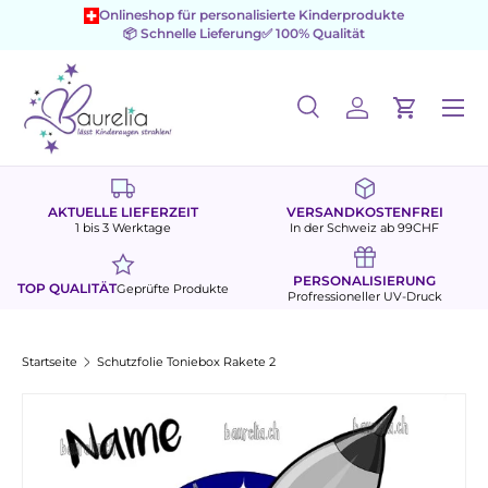
Onlineshop für personalisierte Kinderprodukte
📦 Schnelle Lieferung
✅ 100% Qualität
Direkt zum Inhalt
Menü
Suche
Einloggen
Einkaufs
Suchen
Suchen
AKTUELLE LIEFERZEIT
VERSANDKOSTENFREI
1 bis 3 Werktage
In der Schweiz ab 99CHF
PERSONALISIERUNG
TOP QUALITÄT
Geprüfte Produkte
Profressioneller UV-Druck
Startseite
Schutzfolie Toniebox Rakete 2