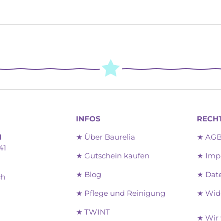
INFOS
RECH
H
★ Über Baurelia
★ AG
41
★ Gutschein kaufen
★ Imp
★ Blog
★ Dat
ch
★ Pflege und Reinigung
★ Wid
★ TWINT
am
★ Wir