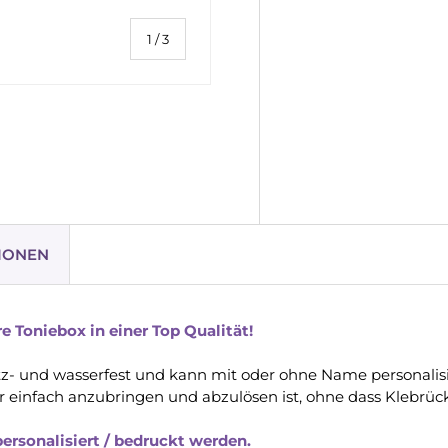
von
1
/
3
ht laden
IONEN
e Toniebox in einer Top Qualität!
kratz- und wasserfest und kann mit oder ohne Name personalis
ber einfach anzubringen und abzulösen ist, ohne dass Klebrü
ersonalisiert / bedruckt werden.