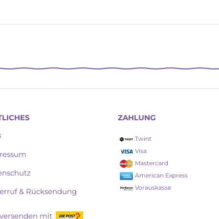
TLICHES
ZAHLUNG
B
Twint
Visa
ressum
Mastercard
enschutz
American Express
Vorauskasse
erruf & Rücksendung
 versenden mit