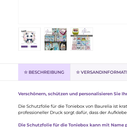
Bild 1 in Galerieansicht laden
Bild 2 in Galerieansicht laden
Bild 3 in Galerieansic
☆ BESCHREIBUNG
☆ VERSANDINFORMAT
Verschönern, schützen und personalisieren Sie Ihr
Die Schutzfolie für die Toniebox von Baurelia ist 
professioneller Druck sorgt dafür, dass der Aufkle
Die Schutzfolie für die Toniebox kann mit Name p