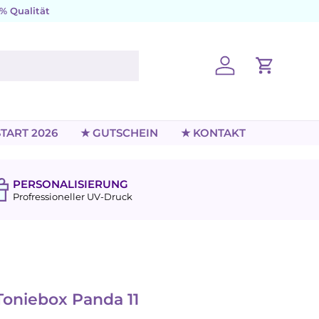
% Qualität
Einloggen
Einkaufs
TART 2026
★ GUTSCHEIN
★ KONTAKT
PERSONALISIERUNG
Profressioneller UV-Druck
9
Toniebox Panda 11