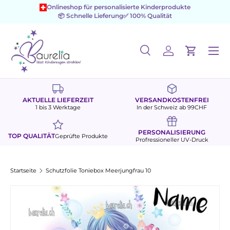
Onlineshop für personalisierte Kinderprodukte
📦 Schnelle Lieferung
✅ 100% Qualität
Direkt zum Inhalt
Menü
Suche
Einloggen
Einkaufs
Suchen
Suchen
AKTUELLE LIEFERZEIT
VERSANDKOSTENFREI
1 bis 3 Werktage
In der Schweiz ab 99CHF
PERSONALISIERUNG
TOP QUALITÄT
Geprüfte Produkte
Profressioneller UV-Druck
Startseite
Schutzfolie Toniebox Meerjungfrau 10