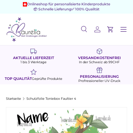
Onlineshop für personalisierte Kinderprodukte
📦 Schnelle Lieferung
✅ 100% Qualität
Direkt zum Inhalt
Menü
Suche
Einloggen
Einkaufs
Suchen
Suchen
AKTUELLE LIEFERZEIT
VERSANDKOSTENFREI
1 bis 3 Werktage
In der Schweiz ab 99CHF
PERSONALISIERUNG
TOP QUALITÄT
Geprüfte Produkte
Profressioneller UV-Druck
Startseite
Schutzfolie Toniebox Faultier 4