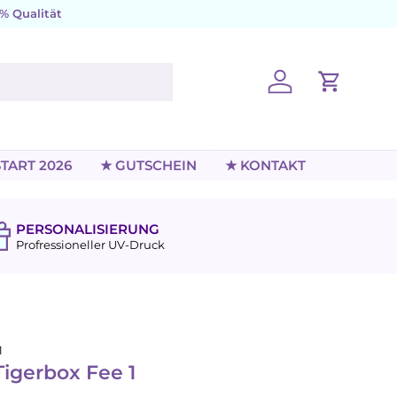
% Qualität
Einloggen
Einkaufs
TART 2026
★ GUTSCHEIN
★ KONTAKT
PERSONALISIERUNG
Profressioneller UV-Druck
1
Tigerbox Fee 1