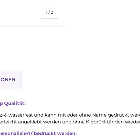
von
1
/
2
IONEN
p Qualität!
kratz-& wasserfest und kann mit oder ohne Name gedruckt wer
inderleicht angeklebt werden und ohne Klebrücktänden wiede
ersonalisiert/ bedruckt werden.