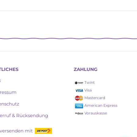
TLICHES
ZAHLUNG
B
Twint
Visa
ressum
Mastercard
enschutz
American Express
Vorauskasse
erruf & Rücksendung
 versenden mit