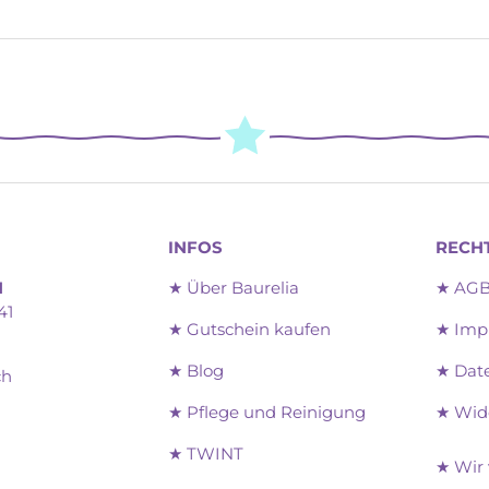
INFOS
RECH
H
★ Über Baurelia
★ AG
41
★ Gutschein kaufen
★ Imp
★ Blog
★ Dat
ch
★ Pflege und Reinigung
★ Wid
★ TWINT
am
★ Wir