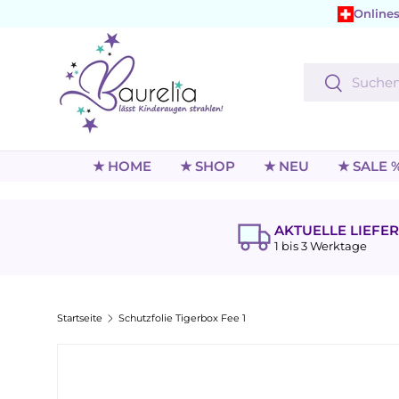
Onlines
Direkt zum Inhalt
Suchen
Suchen
★ HOME
★ SHOP
★ NEU
★ SALE 
AKTUELLE LIEFER
1 bis 3 Werktage
Startseite
Schutzfolie Tigerbox Fee 1