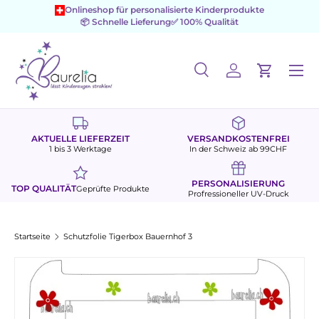
Onlineshop für personalisierte Kinderprodukte
📦 Schnelle Lieferung
✅ 100% Qualität
Direkt zum Inhalt
Menü
Suche
Einloggen
Einkaufs
Suchen
Suchen
AKTUELLE LIEFERZEIT
VERSANDKOSTENFREI
1 bis 3 Werktage
In der Schweiz ab 99CHF
PERSONALISIERUNG
TOP QUALITÄT
Geprüfte Produkte
Profressioneller UV-Druck
Startseite
Schutzfolie Tigerbox Bauernhof 3