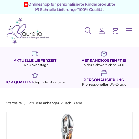
Onlineshop für personalisierte Kinderprodukte
📦 Schnelle Lieferung
✅ 100% Qualität
Direkt zum Inhalt
Menü
Suche
Einloggen
Einkaufs
Suchen
Suchen
AKTUELLE LIEFERZEIT
VERSANDKOSTENFREI
1 bis 3 Werktage
In der Schweiz ab 99CHF
PERSONALISIERUNG
TOP QUALITÄT
Geprüfte Produkte
Profressioneller UV-Druck
Startseite
Schlüsselanhänger Plüsch Biene