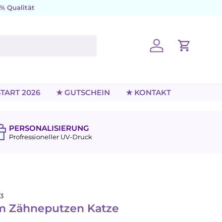
% Qualität
Einloggen
Einkaufs
TART 2026
★ GUTSCHEIN
★ KONTAKT
PERSONALISIERUNG
Profressioneller UV-Druck
3
m Zähneputzen Katze