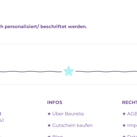
personalisiert/ beschriftet werden.
INFOS
RECH
H
★ Über Baurelia
★ AG
41
★ Gutschein kaufen
★ Imp
★ Blog
★ Dat