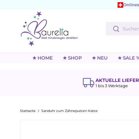
Onlines
Direkt zum Inhalt
Suchen
Suchen
★ HOME
★ SHOP
★ NEU
★ SALE 
AKTUELLE LIEFER
1 bis 3 Werktage
Startseite
Sanduhr zum Zähneputzen Katze