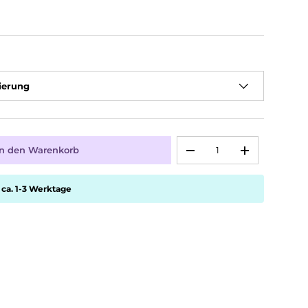
ierung
Anzahl
In den Warenkorb
-
+
 ca. 1-3 Werktage