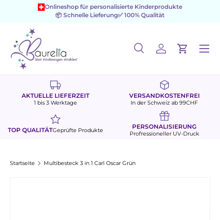
Onlineshop für personalisierte Kinderprodukte
📦 Schnelle Lieferung
✅ 100% Qualität
Direkt zum Inhalt
Menü
Suche
Einloggen
Einkaufs
Suchen
Suchen
AKTUELLE LIEFERZEIT
VERSANDKOSTENFREI
1 bis 3 Werktage
In der Schweiz ab 99CHF
PERSONALISIERUNG
TOP QUALITÄT
Geprüfte Produkte
Profressioneller UV-Druck
Startseite
Multibesteck 3 in 1 Carl Oscar Grün