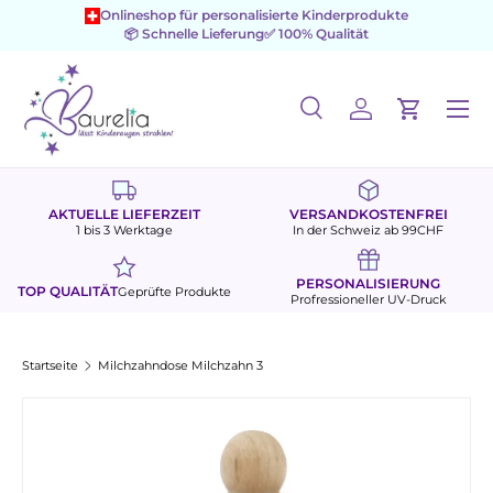
Onlineshop für personalisierte Kinderprodukte
📦 Schnelle Lieferung
✅ 100% Qualität
Direkt zum Inhalt
Menü
Suche
Einloggen
Einkaufs
Suchen
Suchen
AKTUELLE LIEFERZEIT
VERSANDKOSTENFREI
1 bis 3 Werktage
In der Schweiz ab 99CHF
PERSONALISIERUNG
TOP QUALITÄT
Geprüfte Produkte
Profressioneller UV-Druck
Startseite
Milchzahndose Milchzahn 3