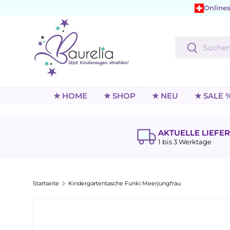
Onlines
Direkt zum Inhalt
Suchen
Suchen
★ HOME
★ SHOP
★ NEU
★ SALE 
AKTUELLE LIEFER
1 bis 3 Werktage
Startseite
Kindergartentasche Funki Meerjungfrau