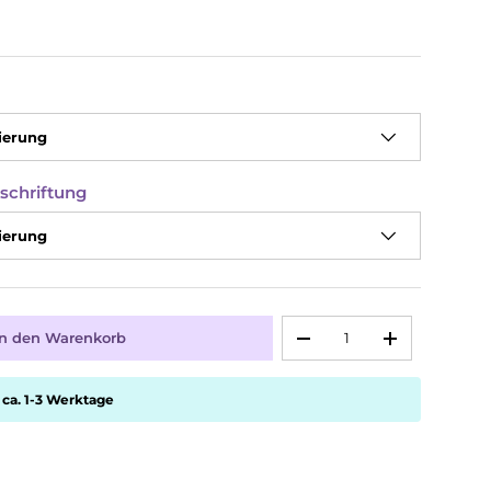
ierung
eschriftung
ierung
Anzahl
In den Warenkorb
-
+
 ca. 1-3 Werktage