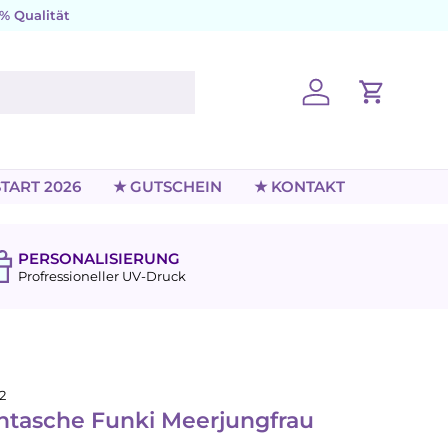
% Qualität
Einloggen
Einkaufs
TART 2026
★ GUTSCHEIN
★ KONTAKT
PERSONALISIERUNG
Profressioneller UV-Druck
2
ntasche Funki Meerjungfrau