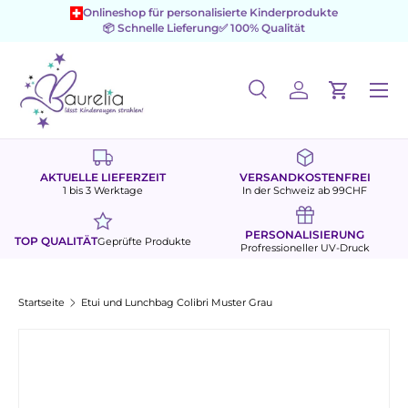
Onlineshop für personalisierte Kinderprodukte
📦 Schnelle Lieferung
✅ 100% Qualität
Direkt zum Inhalt
Menü
Suche
Einloggen
Einkaufs
Suchen
Suchen
AKTUELLE LIEFERZEIT
VERSANDKOSTENFREI
1 bis 3 Werktage
In der Schweiz ab 99CHF
PERSONALISIERUNG
TOP QUALITÄT
Geprüfte Produkte
Profressioneller UV-Druck
Startseite
Etui und Lunchbag Colibri Muster Grau