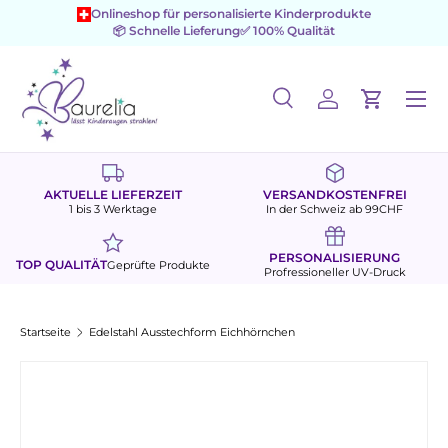
Onlineshop für personalisierte Kinderprodukte
📦 Schnelle Lieferung
✅ 100% Qualität
Direkt zum Inhalt
Menü
Suche
Einloggen
Einkaufs
Suchen
Suchen
AKTUELLE LIEFERZEIT
VERSANDKOSTENFREI
1 bis 3 Werktage
In der Schweiz ab 99CHF
PERSONALISIERUNG
TOP QUALITÄT
Geprüfte Produkte
Profressioneller UV-Druck
Startseite
Edelstahl Ausstechform Eichhörnchen